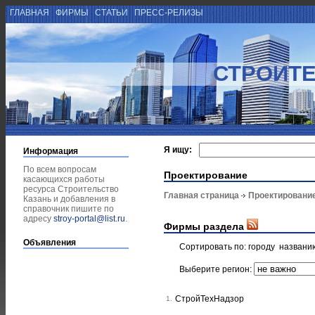
ГЛАВНАЯ
ФИРМЫ
СТАТЬИ
ПРЕСС-РЕЛИЗЫ
СТРОИТЕ
Я ищу:
Информация
По всем вопросам
Проектирование
касающихся работы
ресурса Строительство
Главная страница
Проектировани
Казань и добавления в
справочник пишите по
адресу
stroy-portal@list.ru
.
Фирмы раздела
Объявления
Сортировать по:
городу
названи
Выберите регион:
СтройТехНадзор
1.