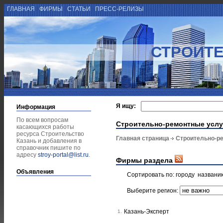
ГЛАВНАЯ
ФИРМЫ
СТАТЬИ
ПРЕСС-РЕЛИЗЫ
СТРОИТЕ
Я ищу:
Информация
По всем вопросам
Строительно-ремонтные услу
касающихся работы
ресурса Строительство
Главная страница
Строительно-р
Казань и добавления в
справочник пишите по
адресу
stroy-portal@list.ru
.
Фирмы раздела
Объявления
Сортировать по:
городу
названи
Выберите регион:
Казань-Эксперт
1.