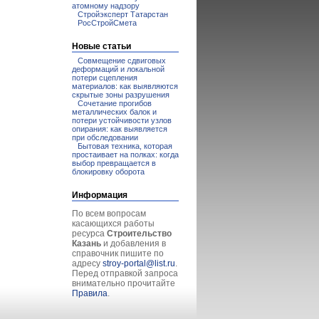
атомному надзору
Стройэксперт Татарстан
РосСтройСмета
Новые статьи
Совмещение сдвиговых
деформаций и локальной
потери сцепления
материалов: как выявляются
скрытые зоны разрушения
Сочетание прогибов
металлических балок и
потери устойчивости узлов
опирания: как выявляется
при обследовании
Бытовая техника, которая
простаивает на полках: когда
выбор превращается в
блокировку оборота
Информация
По всем вопросам
касающихся работы
ресурса
Строительство
Казань
и добавления в
справочник пишите по
адресу
stroy-portal@list.ru
.
Перед отправкой запроса
внимательно прочитайте
Правила
.