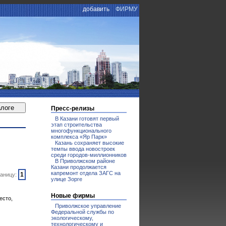
добавить
ФИРМУ
Пресс-релизы
В Казани готовят первый
этап строительства
многофункционального
комплекса «Яр Парк»
Казань сохраняет высокие
темпы ввода новостроек
среди городов-миллионников
В Приволжском районе
Казани продолжается
капремонт отдела ЗАГС на
1
аницу:
улице Зорге
Новые фирмы
есто,
Приволжское управление
Федеральной службы по
экологическому,
технологическому и