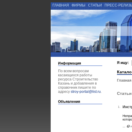
ГЛАВНАЯ
ФИРМЫ
СТАТЬИ
ПРЕСС-РЕЛИЗ
Я ищу:
Информация
По всем вопросам
Катало
касающихся работы
ресурса Строительство
Главная
Казань и добавления в
справочник пишите по
адресу
stroy-portal@list.ru
.
Статьи
Объявления
Инст
1.
Непра
котор
...
п